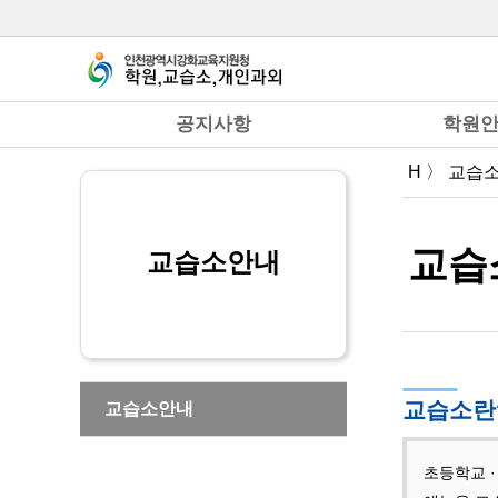
주메뉴 바로가기
본문 바로가기
공지사항
학원
H 〉 교습
교습
교습소안내
교습소란
교습소안내
초등학교 ·