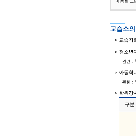
예능을 교
교습소의
교습자로
청소년대
관련 :
아동학대
관련 :
학원강
구분