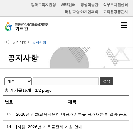
강화교육지원청
WEE센터
평생학습관
학부모지원센터
학원/교습소/개인과외
교직원공동관사
H 〉 공지사항 〉
공지사항
공지사항
검색
총 게시물
15
개 ·
1/2
page
번호
제목
15
2026년 강화교육지원청 비공개기록물 공개재분류 결과 공표
14
[지침] 2026년 기록물관리 지침 안내