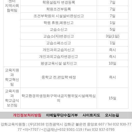
센터
학원설립자 변경등록
7일
지역사회
학원조건부등록
7일
협력팀
조건부학원의 시설설비완성신고
7일
학원 휴원,폐원신고
1일
교습소신고
5일
교습소(자)변경신고
3일(1일)
교습소폐소신고
1일
개인과외교습자신고
즉시
개인과외교습자변경신고
즉시
평생교육시설 설치신고
10일
교육지원
과
중학교 전,편입학 배정
즉시
학교혁신
팀
교육지원
과
학교환경위생정화구역내금지행위및시설해제심
15일
학교급식
의
보건팀
개인정보처리방침
이메일무단수집거부
사이트지도
오시는길
강화교육지원청 : (우)23038 인천광역시 강화군 불은면 중앙로 607 / Tel 032 930-77
77 <야>7707 / <긴급재난>032 9301-119 / Fax 032 937-0795