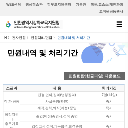
WEE센터
평생학습관
학부모지원센터
기록관
학원/교습소/개인과외
교직원공동관사
H 〉 전자민원 〉 민원처리/편람 〉
민원내역 및 처리기간
민원내역 및 처리기간
민원편람(한글파일) 다운로드
소관과
내 용
처리기간
진정,건의,질의(법령질의)
7일(14일)
각,과 공통
사실증명(확인)
즉시
재직,경력,퇴직(예정) 증명
즉시
행정지원
졸업(예정)증명서,성적 증명
즉시
과
총무기록
검정고시 성적,과목합격,합격증명
즉시