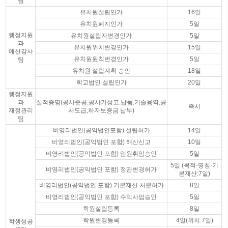
팀
유치원설립인가
16일
유치원폐지인가
5일
행정지원
유치원설립자변경인가
5일
과
유치원위치변경인가
15일
예산감사
유치원원칙변경인가
5일
팀
유치원 설립계획 승인
18일
학교법인 설립인가
20일
행정지원
과
실적증명(공사준공,공사기성고,납품,기술용역,공
즉시
재정관리
사도급,하자보증금 납부)
팀
비영리법인(공익법인포함) 설립허가
14일
비영리법인(공익법인 포함) 해산신고
10일
비영리법인(공익법인 포함) 임원취임승인
5일
5일 (목적·명칭·기
비영리법인(공익법인 포함) 정관변경허가
본재산:7일)
비영리법인(공익법인 포함) 기본재산 처분허가
8일
비영리법인(공익법인 포함) 수익사업승인
5일
학원설립등록
8일
학원변경등록
4일(위치:7일)
학생성공