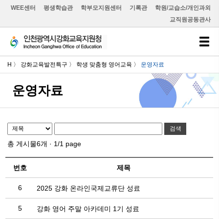
WEE센터
평생학습관
학부모지원센터
기록관
학원/교습소/개인과외
교직원공동관사
H 〉 강화교육발전특구 〉 학생 맞춤형 영어교육 〉
운영자료
운영자료
검색
총 게시물
6
개 ·
1/1
page
번호
제목
6
2025 강화 온라인국제교류단 성료
5
강화 영어 주말 아카데미 1기 성료